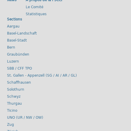
News
A propos de la FSCCP
Le Comité
Statistiques
Sections
Aargau
Basel-Landschaft
Basel-Stadt
Bern
Graubünden
Luzern
SBB / CFF TPO
St. Gallen - Appenzell (SG / AI / AR / GL)
Schaffhausen
Solothurn
Schwyz
Thurgau
Ticino
UNO (UR / NW / OW)
Zug