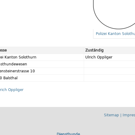
Polizei Kanton Soloth
esse
Zuständig
zei Kanton Solothurn
Ulrich Oppliger
nsthundewesen
ensteinerstrasse 10
0 Balsthal
lrich Oppliger
Sitemap
|
Impre
Diensthunde