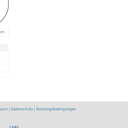
urn
ssum
|
Datenschutz
|
Nutzungsbedingungen
Links