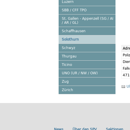
Luzern
SBB / CFF TPO
St. Gallen - Appenzell (SG / AI
/ AR / GL)
Schaffhausen
Solothurn
Schwyz
Adr
Poli
Thurgau
Die
Ticino
Falk
UNO (UR / NW / OW)
471
Zug
U
Zürich
News
Über den SPV
Sektionen