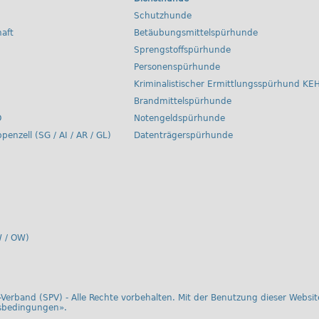
Schutzhunde
aft
Betäubungsmittelspürhunde
Sprengstoffspürhunde
Personenspürhunde
Kriminalistischer Ermittlungsspürhund KE
Brandmittelspürhunde
O
Notengeldspürhunde
ppenzell (SG / AI / AR / GL)
Datenträgerspürhunde
 / OW)
Verband (SPV) - Alle Rechte vorbehalten. Mit der Benutzung dieser Website
sbedingungen
».