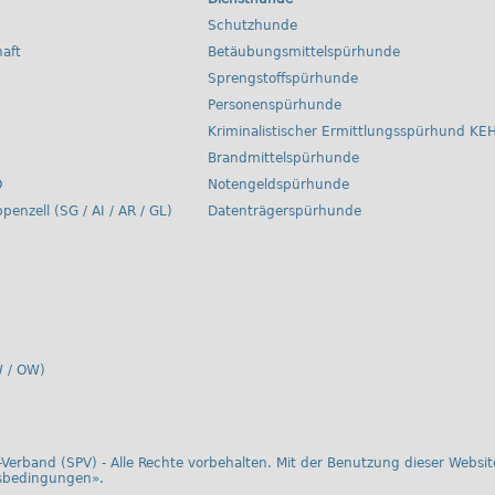
Schutzhunde
aft
Betäubungsmittelspürhunde
Sprengstoffspürhunde
Personenspürhunde
Kriminalistischer Ermittlungsspürhund KE
Brandmittelspürhunde
O
Notengeldspürhunde
ppenzell (SG / AI / AR / GL)
Datenträgerspürhunde
 / OW)
Verband (SPV) - Alle Rechte vorbehalten. Mit der Benutzung dieser Website
sbedingungen
».