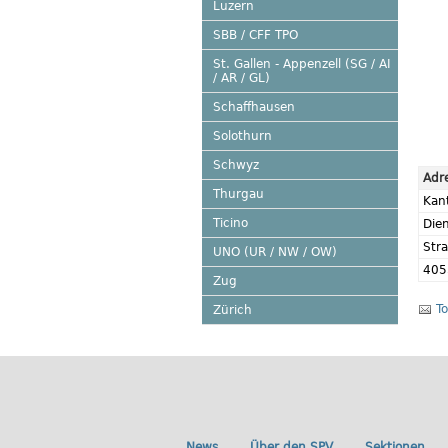
Luzern
SBB / CFF TPO
St. Gallen - Appenzell (SG / AI
/ AR / GL)
Schaffhausen
Solothurn
Schwyz
Adr
Thurgau
Kant
Ticino
Die
Str
UNO (UR / NW / OW)
405
Zug
To
Zürich
News
Über den SPV
Sektionen