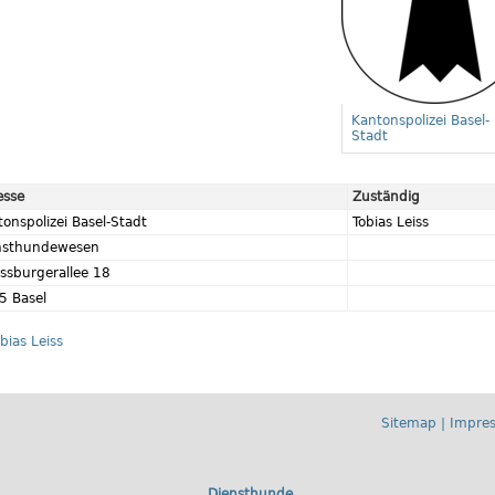
Kantonspolizei Basel-
Stadt
esse
Zuständig
onspolizei Basel-Stadt
Tobias Leiss
nsthundewesen
assburgerallee 18
5 Basel
bias Leiss
Sitemap
|
Impre
Diensthunde